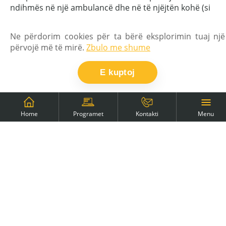
ndihmës në një ambulancë dhe në të njëjtën kohë (si
shumica e njerëzve që punojnë në shërbimin
shëndetësor) në një repart të urgjencës spitalore,
Ne përdorim cookies për ta bërë eksplorimin tuaj një
gjithashtu në të njëjtën pozitë. E bëra këtë punë për
përvojë më të mirë.
Zbulo me shume
gati 2 vjet dhe më pas arrita të ndryshoj punën time
me një punë më të mirë. Gjeta një punë si laborant në
E kuptoj
një qendër dhurimi gjaku, ku punova edhe 7 vite të
tjera dhe arrita në pikën ku kishte pak mundësi
zhvillimi.
Mungesa e perspektivës më bëri të vendosë se
Menu
Home
Programet
Kontakti
ishte koha për një ndryshim.
Nga natyra, unë jam një person që dua të zhvillohem
vazhdimisht, të mësoj diçka të re - nuk më pëlqen të
"ngec". Pse zgjodha programimin?
Filloi disa vjet para kursit. Gruaja ime ka biznesin e saj
dhe i duhej një ueb faqe. Në epokën e internetit, qasja
në të gjitha llojet e mësimeve është e pakufizuar,
kështu që mendova ta bëja vetë ueb faqen.