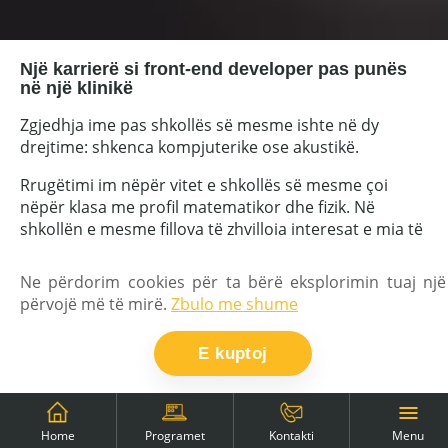
Një karrierë si front-end developer pas punës
në një klinikë
Zgjedhja ime pas shkollës së mesme ishte në dy
drejtime: shkenca kompjuterike ose akustikë.
Rrugëtimi im nëpër vitet e shkollës së mesme çoi
nëpër klasa me profil matematikor dhe fizik. Në
shkollën e mesme fillova të zhvilloja interesat e mia të
para - pasionin për muzikën - duke filluar mësimet e
kitarës. Në shkollën e mesme filloi të më interesonte
Ne përdorim cookies për ta bërë eksplorimin tuaj një
natyra më e pastër e zërit - regjistrimet e para
përvojë më të mirë.
Zbulo me shume
amatore dhe përpjekjet për të përzier disa kolona
zanore, etj.
E kuptoj
Gjithashtu në shkollë të mesme, dhe nuk e mbaj
mend saktësisht se si ndodhi, isha shumë kurioz për
lëndën e programimit. Ndoshta jam ndikuar nga vëllai
Menu
Home
Programet
Kontakti
im i madh, student në Universitetin e Teknologjisë në