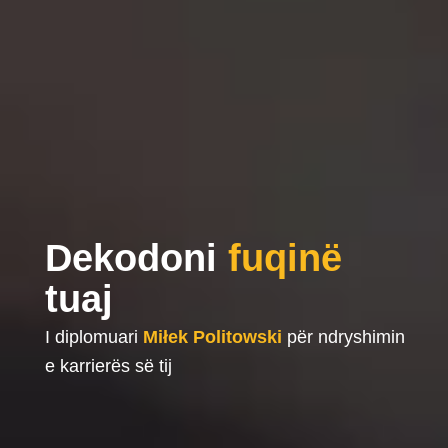
Dekodoni
fuqinë
tuaj
I diplomuari
Miłek Politowski
për ndryshimin
e karrierës së tij