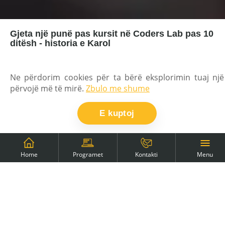
Gjeta një punë pas kursit në Coders Lab pas 10
ditësh - historia e Karol
Para kursit në Coders Lab kam qenë ushtar
profesionist për 2 vjet. Unë isha në ushtri sepse
Ne përdorim cookies për ta bërë eksplorimin tuaj një
kërkoja një punë interesante dhe të qëndrueshme.
përvojë më të mirë.
Zbulo me shume
Pas këtyre 2 viteve doli se kjo është një punë që nuk
jep shumë mundësi për zhvillim. Dhe në atë moment
E kuptoj
vendosa të ndryshoja diçka.
Menu
Home
Programet
Kontakti